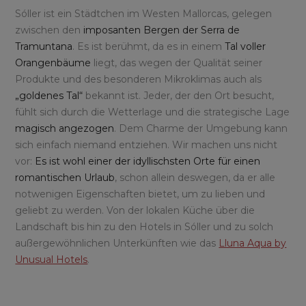
Sóller ist ein Städtchen im Westen Mallorcas, gelegen
zwischen den
imposanten Bergen der Serra de
Tramuntana
. Es ist berühmt, da es in einem
Tal voller
Orangenbäume
liegt, das wegen der Qualität seiner
Produkte und des besonderen Mikroklimas auch als
„goldenes Tal“
bekannt ist. Jeder, der den Ort besucht,
fühlt sich durch die Wetterlage und die strategische Lage
magisch angezogen
. Dem Charme der Umgebung kann
sich einfach niemand entziehen. Wir machen uns nicht
vor:
Es ist wohl einer der idyllischsten Orte für einen
romantischen Urlaub
, schon allein deswegen, da er alle
notwenigen Eigenschaften bietet, um zu lieben und
geliebt zu werden. Von der lokalen Küche über die
Landschaft bis hin zu den Hotels in Sóller und zu solch
außergewöhnlichen Unterkünften wie das
Lluna Aqua by
Unusual Hotels
.