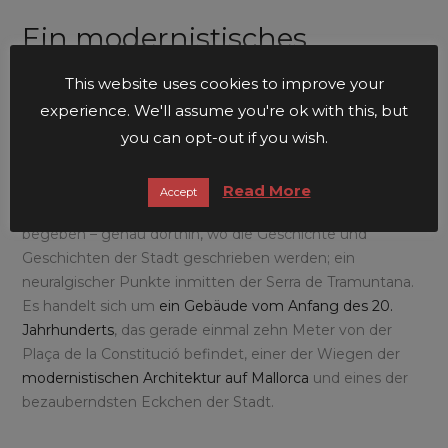
Ein modernistisches
Gebäude mit viel Charme,
This website uses cookies to improve your
das von Unusual Hotels in
experience. We'll assume you're ok with this, but
Sóller wiedereröffnet wurde
you can opt-out if you wish.
Um unser außergewöhnliches,
modernistisches
Read More
Accept
Liebesnest
zu finden, müssen Sie sich ins
Herz von Sóller
begeben – genau dorthin, wo die Geschichte und
Geschichten der Stadt geschrieben werden; ein
neuralgischer Punkte inmitten der Serra de Tramuntana.
Es handelt sich um
ein Gebäude vom Anfang des 20.
Jahrhunderts
, das gerade einmal zehn Meter von der
Plaça de la Constitució befindet, einer der Wiegen der
modernistischen Architektur auf Mallorca
und eines der
bezauberndsten Eckchen der Stadt.