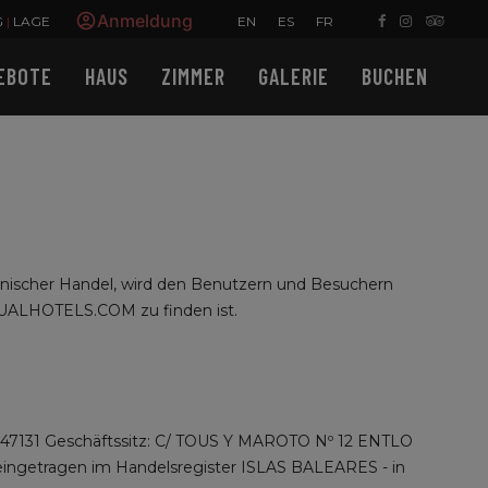
Anmeldung
EN
ES
FR
G
|
LAGE
EBOTE
HAUS
ZIMMER
GALERIE
BUCHEN
tronischer Handel, wird den Benutzern und Besuchern
SUALHOTELS.COM zu finden ist.
47131 Geschäftssitz: C/ TOUS Y MAROTO Nº 12 ENTLO
ngetragen im Handelsregister ISLAS BALEARES - in