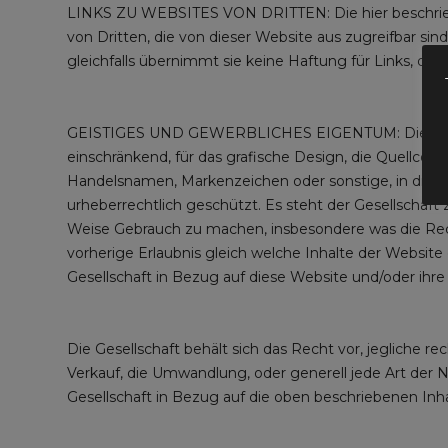
LINKS ZU WEBSITES VON DRITTEN: Die hier beschriebene
von Dritten, die von dieser Website aus zugreifbar sin
gleichfalls übernimmt sie keine Haftung für Links, die
GEISTIGES UND GEWERBLICHES EIGENTUM: Die exklusive R
einschränkend, für das grafische Design, die Quellcode
Handelsnamen, Markenzeichen oder sonstige, in die
urheberrechtlich geschützt. Es steht der Gesellschaf
Weise Gebrauch zu machen, insbesondere was die Recht
vorherige Erlaubnis gleich welche Inhalte der Website 
Gesellschaft in Bezug auf diese Website und/oder ihre 
Die Gesellschaft behält sich das Recht vor, jegliche re
Verkauf, die Umwandlung, oder generell jede Art der N
Gesellschaft in Bezug auf die oben beschriebenen Inha