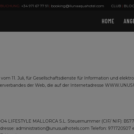
TBUCHUNG:
+34 971 67 77 91
|
booking@llunaaquahotel.com
CLUB
|
BLO
HOME
ANG
 vom 11. Juli, für Gesellschaftsdienste für Information und elek
ümerverbandes der Web, die auf der Internetadresse WWW.UNU
NDO4 LIFESTYLE MALLORCA S.L. Steuernummer (CIF/ NIF): B577
se: administration@unusualhotels.com Telefon: 971720507 ei