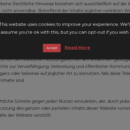
 Rechtliche Hinweise beziehen sich ausschließlich auf die Inha
d, nicht anwendbar. Betreffend der Inhalte jeglicher verlinkten 
 auf den verknüpften Seiten zu finden sind.
This website uses cookies to improve your experience. We'l
assume you're ok with this, but you can opt-out if you wish.
echtsinhaberschaft aller Inhalte der Website liegt bei der Ge
s, Logos, Texte, Grafiken, Illustrationen und sonstige Elemente, 
Read More
Accept
ser Website enthaltene Erkennungsmerkmale jeder Art gemäß d
t zu, von den exklusiven Nutzungsrechten am erwähnten geistig
e zur Vervielfältigung, Verbreitung und öffentlicher Kommunika
ganz oder teilweise auf jeglicher Art zu benutzen, falls diese T
Inhalte sind.
chtliche Schritte gegen jeden Nutzer einzuleiten, der, durch jedw
utzung des ganzen oder partiellen Inhalts dieser Website vornim
lte der Website verstößt.