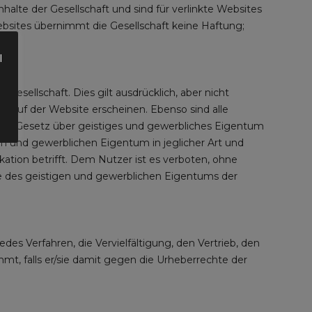
lte der Gesellschaft und sind für verlinkte Websites
Websites übernimmt die Gesellschaft keine Haftung;
l
sellschaft. Dies gilt ausdrücklich, aber nicht
die auf der Website erscheinen. Ebenso sind alle
em Gesetz über geistiges und gewerbliches Eigentum
en und gewerblichen Eigentum in jeglicher Art und
tion betrifft. Dem Nutzer ist es verboten, ohne
eile des geistigen und gewerblichen Eigentums der
edes Verfahren, die Vervielfältigung, den Vertrieb, den
mt, falls er/sie damit gegen die Urheberrechte der