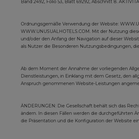
Band 2492, Folio 53, Blatt 69292, Abschnitt 8. AKTIVITÄ
Ordnungsgemäße Verwendung der Website: WWW.UN
WWW.UNUSUALHOTELS.COM. Mit der Nutzung dieser Web
und/oder den Anfang der Navigation auf dieser Websi
als Nutzer die Besonderen Nutzungsbedingungen, die 
Ab dem Moment der Annahme der vorliegenden Allgeme
Dienstleistungen, in Einklang mit dem Gesetz, den all
Anspruch genommenen Website-Leistungen angemesse
ÄNDERUNGEN: Die Gesellschaft behält sich das Recht
ändern. In diesen Fällen werden die durchgeführten Änd
die Präsentation und die Konfiguration der Website e